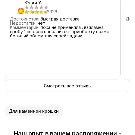
Юлия У.
4
звезды
0
27 апреля 2026 г.
3
звезды
0
Достоинства
:
быстрая доставка
Дос
2
звезды
0
Недостатки
:
нет
Комментарий
:
пока не применяла . взяламна
1
звезда
0
пробу 1 кг. если понравится- приобрету позже
больший объём для своей задачи
Смотреть все отзывы
Для каменной крошки
Наш опыт в вашем распоряжении -