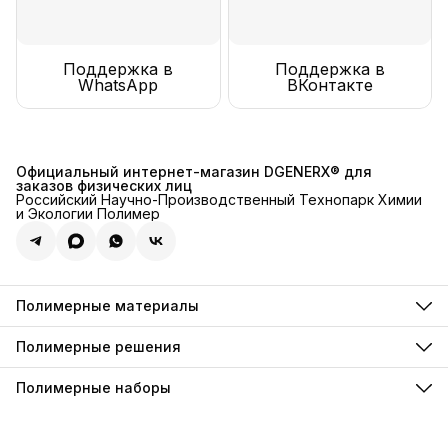
Поддержка в
Поддержка в
WhatsApp
ВКонтакте
Официальный интернет-магазин DGENERX® для
заказов физических лиц
Российский Научно-Производственный Технопарк Химии
и Экологии Полимер
Полимерные материалы
Полимерные инъекции
Полимерные грунтовки
Полимерные решения
Полимерные компаунды
Для декоративного хромирования
Полимерные анкеры
Для искусственной травы
Полимерные наборы
Полимерные фиксаторы
Для резиновой крошки
Полимерные пены
Наборы гидроизоляции
Для паркета и инженерной доски
Полимерные пропитки
Наборы наливных полов
Для стерильных и чистых помещений
Полимерные лаки
По пенопласту
Полимерные краски