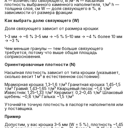
A — количество связующего, кг/м² N — насыпная
плотность выбранного каменного наполнителя, т/м³ h —
толщина слоя, см W — доля связующего в %, в
зависимости от размера фракции
Как выбрать долю связующего (W)
Доля связующего зависит от размера крошки:
1–3 мм → ~6 % 3–5 мм → ~5 % 5–10 мм → ~4 % более 10 мм
→ ~3 %
Чем меньше гранулы — тем больше связующего
требуется, потому что выше общая площадь
соприкосновения.
Ориентировочные плотности (N)
Насыпная плотность зависит от типа крошки (указывает,
сколько весит 1 м³ в естественном состоянии):
Мраморная крошка: 1,3–1,6 т/м³ Гранитная крошка: 1,45–1,5
т/м³ Гравий: 1,43–1,65 т/м³ Кварцевый песок: ~1,4 т/м³
Известняк: 1,25–1,33 т/м³ Керамзит: 0,2–0,45 т/м³ Шлаковый
щебень: ~0,8 т/м³ Галька: ~1,5 т/м³
Уточняйте точную плотность в паспорте наполнителя или
у поставщика.
Пример
Допустим, у вас крошка 3–5 мм (W = 5 %), плотность ~1,45