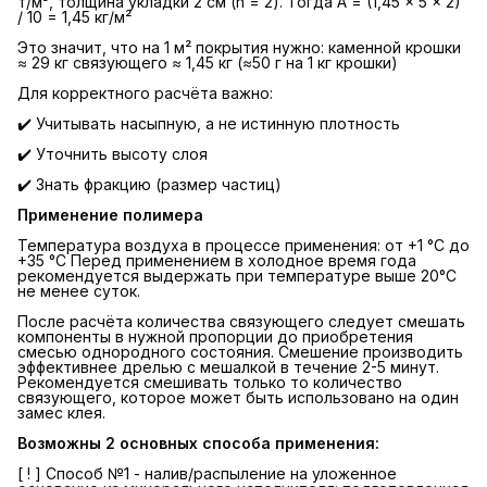
т/м³, толщина укладки 2 см (h = 2). Тогда A = (1,45 × 5 × 2)
/ 10 = 1,45 кг/м²
Это значит, что на 1 м² покрытия нужно: каменной крошки
≈ 29 кг связующего ≈ 1,45 кг (≈50 г на 1 кг крошки)
Для корректного расчёта важно:
✔️ Учитывать насыпную, а не истинную плотность
✔️ Уточнить высоту слоя
✔️ Знать фракцию (размер частиц)
Применение полимера
Температура воздуха в процессе применения: от +1 °C до
+35 °C Перед применением в холодное время года
рекомендуется выдержать при температуре выше 20°С
не менее суток.
После расчёта количества связующего следует смешать
компоненты в нужной пропорции до приобретения
смесью однородного состояния. Смешение производить
эффективнее дрелью с мешалкой в течение 2-5 минут.
Рекомендуется смешивать только то количество
связующего, которое может быть использовано на один
замес клея.
Возможны 2 основных способа применения:
[ ! ] Способ №1 - налив/распыление на уложенное