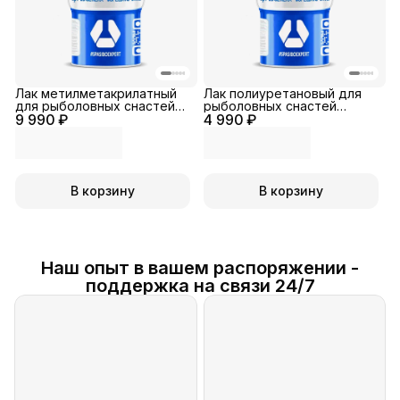
Лак метилметакрилатный
Лак полиуретановый для
для рыболовных снастей
рыболовных снастей
9 990 ₽
(поплавков, воблеров,
4 990 ₽
поплавков, воблеров,
блесен)
блесен
В корзину
В корзину
Наш опыт в вашем распоряжении -
поддержка на связи 24/7