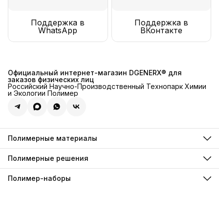
Поддержка в
Поддержка в
WhatsApp
ВКонтакте
Официальный интернет-магазин DGENERX® для
заказов физических лиц
Российский Научно-Производственный Технопарк Химии
и Экологии Полимер
Полимерные материалы
Полимерные связующие
Полимерные смолы
Полимерные решения
Полимерные компаунды
Для акустических систем
Полимерные инъекции
Для архитектурного бетона
Полимер-наборы
Полимерные анкеры
Для рыболовных снастей
Полимерные фиксаторы
Наборы гидроизоляции
Для декоративного хромирования
Полимерные пены
Наборы наливных полов
Для искусственной травы
Полимерные пропитки
Для каменной крошки
Полимерные грунтовки
Для резиновой крошки
Полимерные лаки