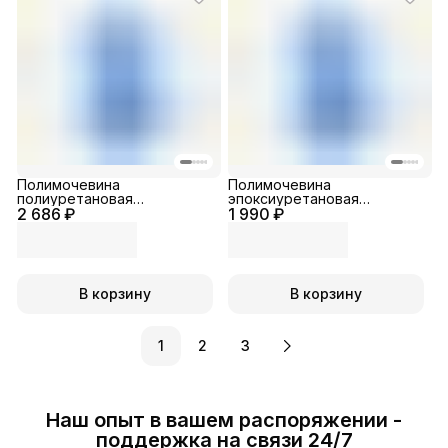
Полимочевина
Полимочевина
полиуретановая
эпоксиуретановая
2 686 ₽
алифатическая
1 990 ₽
однокомпонентная
двухкомпонентная
В корзину
В корзину
1
2
3
Наш опыт в вашем распоряжении -
поддержка на связи 24/7