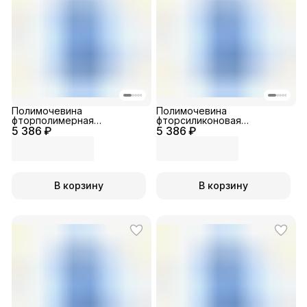
Полимочевина
Полимочевина
фторполимерная
фторсиликоновая
5 386 ₽
двухкомпонентная
5 386 ₽
двухкомпонентная
В корзину
В корзину