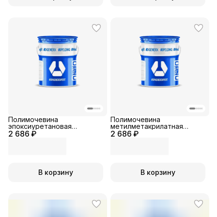
Полимочевина
Полимочевина
эпоксиуретановая
метилметакрилатная
2 686 ₽
двухкомпонентная
2 686 ₽
двухкомпонентная
В корзину
В корзину