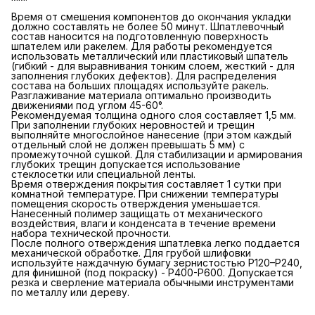
Время от смешения компонентов до окончания укладки
должно составлять не более 50 минут. Шпатлевочный
состав наносится на подготовленную поверхность
шпателем или ракелем. Для работы рекомендуется
использовать металлический или пластиковый шпатель
(гибкий - для выравнивания тонким слоем, жесткий - для
заполнения глубоких дефектов). Для распределения
состава на больших площадях используйте ракель.
Разглаживание материала оптимально производить
движениями под углом 45-60°.
Рекомендуемая толщина одного слоя составляет 1,5 мм.
При заполнении глубоких неровностей и трещин
выполняйте многослойное нанесение (при этом каждый
отдельный слой не должен превышать 5 мм) с
промежуточной сушкой. Для стабилизации и армирования
глубоких трещин допускается использование
стеклосетки или специальной ленты.
Время отверждения покрытия составляет 1 сутки при
комнатной температуре. При снижении температуры
помещения скорость отверждения уменьшается.
Нанесенный полимер защищать от механического
воздействия, влаги и конденсата в течение времени
набора технической прочности.
После полного отверждения шпатлевка легко поддается
механической обработке. Для грубой шлифовки
используйте наждачную бумагу зернистостью P120–P240,
для финишной (под покраску) - P400-P600. Допускается
резка и сверление материала обычными инструментами
по металлу или дереву.