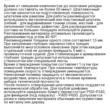
Время от смешения компонентов до окончания укладки
должно составлять не более 50 минут. Шпатлевочный
состав наносится на подготовленную поверхность
шпателем или ракелем. Для работы рекомендуется
использовать металлический или пластиковый шпатель
(гибкий - для выравнивания тонким слоем, жесткий - для
заполнения глубоких дефектов). Для распределения
состава на больших площадях используйте ракель.
Разглаживание материала оптимально производить
движениями под углом 45-60°.
Рекомендуемая толщина одного слоя составляет 1,5 мм.
При заполнении глубоких неровностей и трещин
выполняйте многослойное нанесение (при этом каждый
отдельный слой не должен превышать 5 мм) с
промежуточной сушкой. Для стабилизации и армирования
глубоких трещин допускается использование
стеклосетки или специальной ленты.
Время отверждения покрытия составляет 1 сутки при
комнатной температуре. При снижении температуры
помещения скорость отверждения уменьшается.
Нанесенный полимер защищать от механического
воздействия, влаги и конденсата в течение времени
набора технической прочности.
После полного отверждения шпатлевка легко поддается
механической обработке. Для грубой шлифовки
используйте наждачную бумагу зернистостью P120–P240,
для финишной (под покраску) - P400-P600. Допускается
резка и сверление материала обычными инструментами
по металлу или дереву.