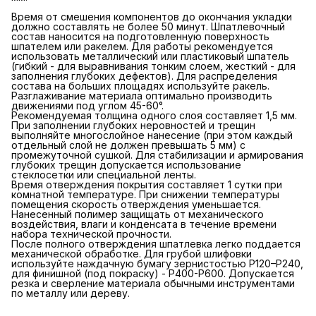
Время от смешения компонентов до окончания укладки
должно составлять не более 50 минут. Шпатлевочный
состав наносится на подготовленную поверхность
шпателем или ракелем. Для работы рекомендуется
использовать металлический или пластиковый шпатель
(гибкий - для выравнивания тонким слоем, жесткий - для
заполнения глубоких дефектов). Для распределения
состава на больших площадях используйте ракель.
Разглаживание материала оптимально производить
движениями под углом 45-60°.
Рекомендуемая толщина одного слоя составляет 1,5 мм.
При заполнении глубоких неровностей и трещин
выполняйте многослойное нанесение (при этом каждый
отдельный слой не должен превышать 5 мм) с
промежуточной сушкой. Для стабилизации и армирования
глубоких трещин допускается использование
стеклосетки или специальной ленты.
Время отверждения покрытия составляет 1 сутки при
комнатной температуре. При снижении температуры
помещения скорость отверждения уменьшается.
Нанесенный полимер защищать от механического
воздействия, влаги и конденсата в течение времени
набора технической прочности.
После полного отверждения шпатлевка легко поддается
механической обработке. Для грубой шлифовки
используйте наждачную бумагу зернистостью P120–P240,
для финишной (под покраску) - P400-P600. Допускается
резка и сверление материала обычными инструментами
по металлу или дереву.