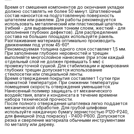
Время от смешения компонентов до окончания укладки
должно составлять не более 50 минут. Шпатлевочный
состав наносится на подготовленную поверхность
шпателем или ракелем. Для работы рекомендуется
использовать металлический или пластиковый шпатель
(гибкий - для выравнивания тонким слоем, жесткий - для
заполнения глубоких дефектов). Для распределения
состава на больших площадях используйте ракель.
Разглаживание материала оптимально производить
движениями под углом 45-60°.
Рекомендуемая толщина одного слоя составляет 1,5 мм.
При заполнении глубоких неровностей и трещин
выполняйте многослойное нанесение (при этом каждый
отдельный слой не должен превышать 5 мм) с
промежуточной сушкой. Для стабилизации и армирования
глубоких трещин допускается использование
стеклосетки или специальной ленты.
Время отверждения покрытия составляет 1 сутки при
комнатной температуре. При снижении температуры
помещения скорость отверждения уменьшается.
Нанесенный полимер защищать от механического
воздействия, влаги и конденсата в течение времени
набора технической прочности.
После полного отверждения шпатлевка легко поддается
механической обработке. Для грубой шлифовки
используйте наждачную бумагу зернистостью P120–P240,
для финишной (под покраску) - P400-P600. Допускается
резка и сверление материала обычными инструментами
по металлу или дереву.