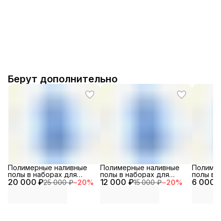
Берут дополнительно
Полимерные наливные
Полимерные наливные
Полиме
полы в наборах для
полы в наборах для
полы в 
20 000 ₽
помещений
12 000 ₽
помещений особого
6 000 
помеще
25 000 ₽
−
20
%
15 000 ₽
−
20
%
специального
назначения
назначе
назначения