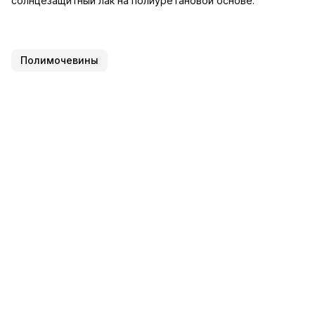
солнцезащитный лак на полиуретановой основе.
Полимочевины