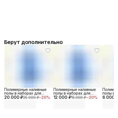
Берут дополнительно
Полимерные наливные
Полимерные наливные
Полиме
полы в наборах для
полы в наборах для
полы в 
20 000 ₽
помещений
12 000 ₽
помещений особого
6 000 
помеще
25 000 ₽
−
20
%
15 000 ₽
−
20
%
специального
назначения
назначе
назначения