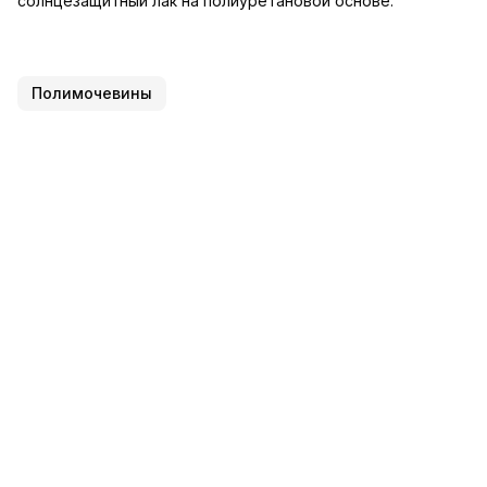
солнцезащитный лак на полиуретановой основе.
Полимочевины