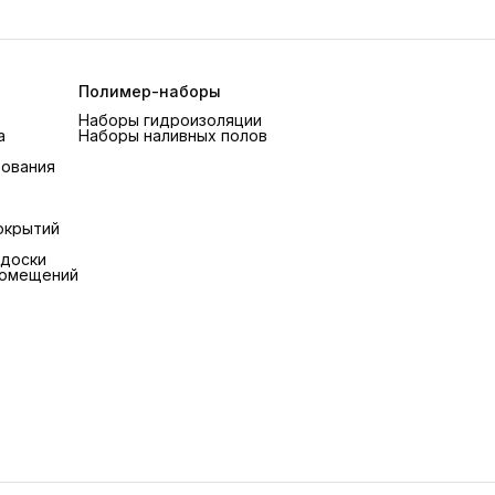
Полимер-наборы
Наборы гидроизоляции
а
Наборы наливных полов
рования
окрытий
 доски
помещений