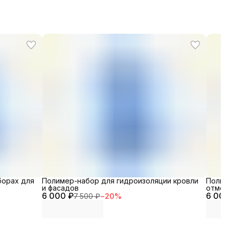
борах для
Полимер-набор для гидроизоляции кровли
Полим
и фасадов
отмос
6 000 ₽
6 000
7 500 ₽
−
20
%