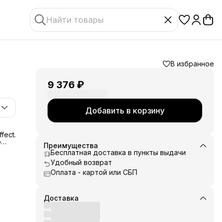
В избранное
9 376 ₽
Добавить в корзину
fect.
р
Преимущества
Бесплатная доставка в пункты выдачи
ой
Удобный возврат
Оплата - картой или СБП
е
Доставка
ре.