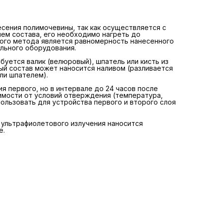
условий отверждения (температура, влажность). Для
контроля нанесения рекомендуется использовать для
устройства первого и второго слоя составы контрастно
цвета.
сения полимочевины, так как осуществляется с
ем состава, его необходимо нагреть до
ого метода является равномерность нанесенного
Для дополнительной защиты обработанной поверхности
ального оборудования.
ультрафиолетового излучения наносится специальный
солнцезащитный лак на полиуретановой основе.
буется валик (велюровый), шпатель или кисть из
й состав может наносится наливом (разливается
ли шпателем).
 первого, но в интервале до 24 часов после
симости от условий отверждения (температура,
ользовать для устройства первого и второго слоя
ультрафиолетового излучения наносится
е.