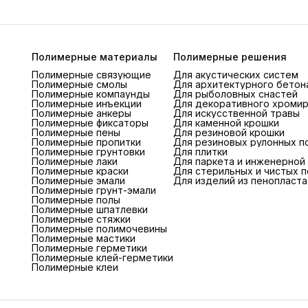
Полимерные материалы
Полимерные решения
Полимерные связующие
Для акустических систем
Полимерные смолы
Для архитектурного бетон
Полимерные компаунды
Для рыболовных снастей
Полимерные инъекции
Для декоративного хроми
Полимерные анкеры
Для искусственной травы
Полимерные фиксаторы
Для каменной крошки
Полимерные пены
Для резиновой крошки
Полимерные пропитки
Для резиновых рулонных п
Полимерные грунтовки
Для плитки
Полимерные лаки
Для паркета и инженерной
Полимерные краски
Для стерильных и чистых 
Полимерные эмали
Для изделий из пенопласта
Полимерные грунт-эмали
Полимерные полы
Полимерные шпатлевки
Полимерные стяжки
Полимерные полимочевины
Полимерные мастики
Полимерные герметики
Полимерные клей-герметики
Полимерные клеи