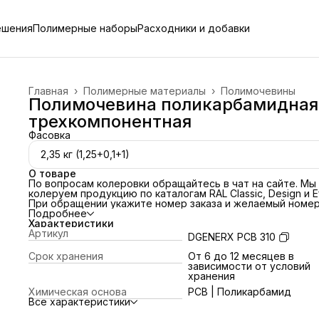
ешения
Полимерные наборы
Расходники и добавки
Главная
›
Полимерные материалы
›
Полимочевины
Полимочевина поликарбамидная
трехкомпонентная
Фасовка
2,35 кг (1,25+0,1+1)
О товаре
По вопросам колеровки обращайтесь в чат на сайте
. Мы
колеруем продукцию по каталогам RAL Classic, Design и Ef
При обращении укажите номер заказа и желаемый номе
цвета по каталогу.
Подробнее
Область применения
Характеристики
Полимер применяется в качестве защитной износостойк
Артикул
DGENERX PCB 310
высокопрочной полимочевины для создания
гидроизоляционной мембраны на различных основаниях.
Срок хранения
От 6 до 12 месяцев в
Легко наносится вручную и с помощью специального
зависимости от условий
инструмента. После отверждения обеспечивает высоки
хранения
декоративные свойства механическую прочность и
Химическая основа
PCB | Поликарбамид
износостойкость.
Все характеристики
Подготовка полимера
Полимеры в жидком виде подвести к рабочей температу