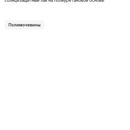
солнцезащитный лак на полиуретановой основе.
Полимочевины