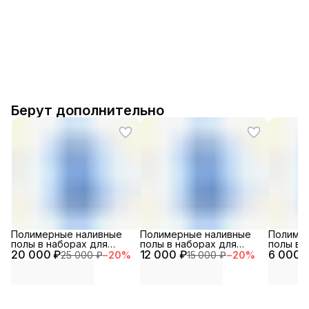
Берут дополнительно
Полимерные наливные
Полимерные наливные
Полиме
полы в наборах для
полы в наборах для
полы в 
20 000 ₽
помещений
12 000 ₽
помещений особого
6 000 
помеще
25 000 ₽
−
20
%
15 000 ₽
−
20
%
специального
назначения
назначе
назначения