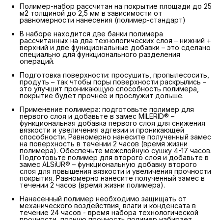
Полимер-набор рассчитан на покрытие площади до 25
м2 толщиной до 2,5 мм в зависимости от
равномерности нанесения (полимер-стандарт)
В наборе находится две банки полимера
рассчитанных на два технологических слоя – нижний +
верхний и две функциональные добавки – это сделано
специально для функционального разделения
операций.
Подготовка поверхности: просушить, пропылесосить,
продуть – так чтобы поры поверхности раскрылись –
это улучшит проникающую способность полимера,
покрытие будет прочнее и прослужит дольше.
Применение полимера: подготовьте полимер для
первого слоя и добавьте в замес MILERID® –
функциональная добавка первого слоя для снижения
вязкости и увеличения адгезии и проникающей
способности. Равномерно нанесите полученный замес
на поверхность в течении 2 часов (время жизни
полимера). Обеспечьте межслойную сушку 4-17 часов.
Подготовьте полимер для второго слоя и добавьте в
замес ALSiUR® – функциональную добавку второго
слоя для повышения вязкости и увеличения прочности
покрытия. Равномерно нанесите полученный замес в
течении 2 часов (время жизни полимера).
Нанесенный полимер необходимо защищать от
механического воздействия, влаги и конденсата в
течение 24 часов - время набора технологической
прочности, полную прочность полимер набирает