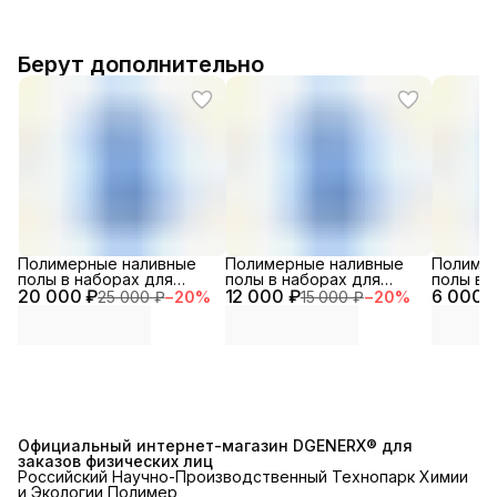
Берут дополнительно
Полимерные наливные
Полимерные наливные
Полиме
полы в наборах для
полы в наборах для
полы в 
20 000 ₽
помещений
12 000 ₽
помещений особого
6 000 
помеще
25 000 ₽
−
20
%
15 000 ₽
−
20
%
специального
назначения
назначе
назначения
Официальный интернет-магазин DGENERX® для
заказов физических лиц
Российский Научно-Производственный Технопарк Химии
и Экологии Полимер