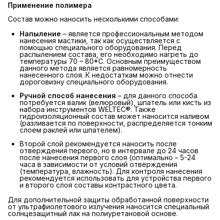
Применение полимера
Состав можно наносить несколькими способами:
Напыление
– является профессиональным методом
нанесения мастики, так как осуществляется с
помощью специального оборудования. Перед
распылением состава, его необходимо нагреть до
температуры 70 – 80*С. Основным преимуществом
данного метода является равномерность
нанесенного слоя. К недостаткам можно отнести
дороговизну специального оборудования.
Ручной способ нанесения
– для данного способа
потребуется валик (велюровый), шпатель или кисть из
набора инструментов WELTEC®. Также
гидроизоляционный состав может наносится наливом
(разливается по поверхности, распределяется тонким
слоем раклей или шпателем).
Второй слой рекомендуется наносить после
отверждения первого, но в интервале до 24 часов
после нанесения первого слоя (оптимально – 5-24
часа в зависимости от условий отверждения
(температура, влажность). Для контроля нанесения
рекомендуется использовать для устройства первого
и второго слоя составы контрастного цвета.
Для дополнительной защиты обработанной поверхности
от ультрафиолетового излучения наносится специальный
солнцезащитный лак на полиуретановой основе.