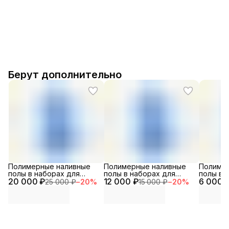
Берут дополнительно
Полимерные наливные
Полимерные наливные
Полиме
полы в наборах для
полы в наборах для
полы в 
20 000 ₽
помещений
12 000 ₽
помещений особого
6 000 
помеще
25 000 ₽
−
20
%
15 000 ₽
−
20
%
специального
назначения
назначе
назначения