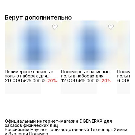
Берут дополнительно
Полимерные наливные
Полимерные наливные
Полиме
полы в наборах для
полы в наборах для
полы в 
20 000 ₽
помещений
12 000 ₽
помещений особого
6 000 
помеще
25 000 ₽
−
20
%
15 000 ₽
−
20
%
специального
назначения
назначе
назначения
Официальный интернет-магазин DGENERX® для
заказов физических лиц
Российский Научно-Производственный Технопарк Химии
и Экологии Полимер