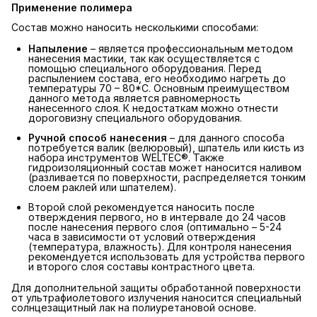
Применение полимера
Состав можно наносить несколькими способами:
Напыление
– является профессиональным методом
нанесения мастики, так как осуществляется с
помощью специального оборудования. Перед
распылением состава, его необходимо нагреть до
температуры 70 – 80*С. Основным преимуществом
данного метода является равномерность
нанесенного слоя. К недостаткам можно отнести
дороговизну специального оборудования.
Ручной способ нанесения
– для данного способа
потребуется валик (велюровый), шпатель или кисть из
набора инструментов WELTEC®. Также
гидроизоляционный состав может наносится наливом
(разливается по поверхности, распределяется тонким
слоем раклей или шпателем).
Второй слой рекомендуется наносить после
отверждения первого, но в интервале до 24 часов
после нанесения первого слоя (оптимально – 5-24
часа в зависимости от условий отверждения
(температура, влажность). Для контроля нанесения
рекомендуется использовать для устройства первого
и второго слоя составы контрастного цвета.
Для дополнительной защиты обработанной поверхности
от ультрафиолетового излучения наносится специальный
солнцезащитный лак на полиуретановой основе.