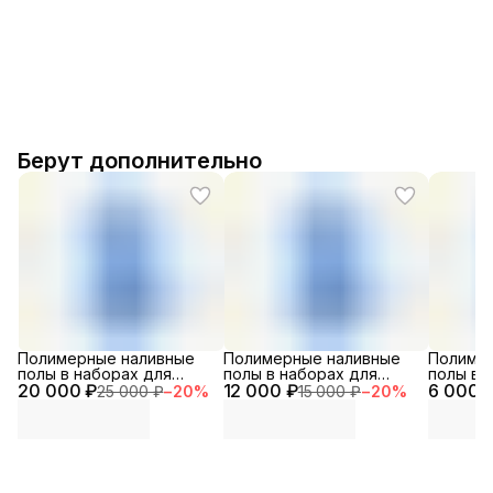
Берут дополнительно
Полимерные наливные
Полимерные наливные
Полиме
полы в наборах для
полы в наборах для
полы в 
20 000 ₽
помещений
12 000 ₽
помещений особого
6 000 
помеще
25 000 ₽
−
20
%
15 000 ₽
−
20
%
специального
назначения
назначе
назначения