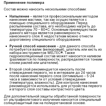
Применение полимера
Состав можно наносить несколькими способами:
Напыление
– является профессиональным методом
нанесения мастики, так как осуществляется с
помощью специального оборудования. Перед
распылением состава, его необходимо нагреть до
температуры 70 – 80*С. Основным преимуществом
данного метода является равномерность
нанесенного слоя. К недостаткам можно отнести
дороговизну специального оборудования.
Ручной способ нанесения
– для данного способа
потребуется валик (велюровый), шпатель или кисть из
набора инструментов WELTEC®. Также
гидроизоляционный состав может наносится наливом
(разливается по поверхности, распределяется тонким
слоем раклей или шпателем).
Второй слой рекомендуется наносить после
отверждения первого, но в интервале до 24 часов
после нанесения первого слоя (оптимально – 5-24
часа в зависимости от условий отверждения
(температура, влажность). Для контроля нанесения
рекомендуется использовать для устройства первого
и второго слоя составы контрастного цвета.
Для дополнительной защиты обработанной поверхности
от ультрафиолетового излучения наносится специальный
солнцезащитный лак на полиуретановой основе.