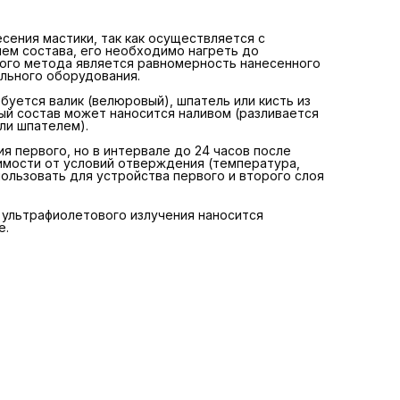
контроля нанесения рекомендуется использовать для
устройства первого и второго слоя составы контрастно
цвета.
ения мастики, так как осуществляется с
ем состава, его необходимо нагреть до
ого метода является равномерность нанесенного
Для дополнительной защиты обработанной поверхности
ального оборудования.
ультрафиолетового излучения наносится специальный
солнцезащитный лак на полиуретановой основе.
буется валик (велюровый), шпатель или кисть из
й состав может наносится наливом (разливается
ли шпателем).
 первого, но в интервале до 24 часов после
симости от условий отверждения (температура,
ользовать для устройства первого и второго слоя
ультрафиолетового излучения наносится
е.