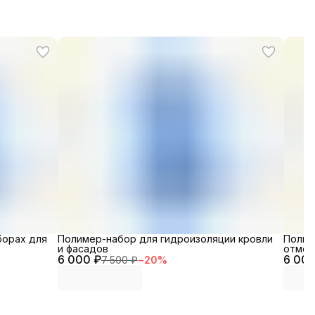
борах для
Полимер-набор для гидроизоляции кровли
Полим
и фасадов
отмос
6 000 ₽
6 000
7 500 ₽
−
20
%