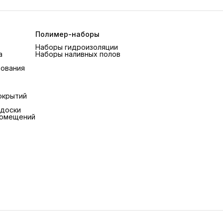
Полимер-наборы
Наборы гидроизоляции
а
Наборы наливных полов
рования
окрытий
 доски
помещений