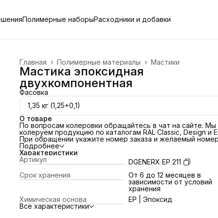
ешения
Полимерные наборы
Расходники и добавки
Главная
›
Полимерные материалы
›
Мастики
Мастика эпоксидная
двухкомпонентная
Фасовка
1,35 кг (1,25+0,1)
О товаре
По вопросам колеровки обращайтесь в чат на сайте
. Мы
колеруем продукцию по каталогам RAL Classic, Design и Ef
При обращении укажите номер заказа и желаемый номе
цвета по каталогу.
Подробнее
Область применения
Характеристики
Полимер применяется в качестве износостойкой
Артикул
DGENERX EP 211
высокопрочной мастики для создания гидроизоляционно
мембраны на различных основаниях. Легко наносится
Срок хранения
От 6 до 12 месяцев в
вручную и с помощью специального инструмента. После
зависимости от условий
отверждения обеспечивает высокие декоративные
хранения
свойства механическую прочность и износостойкость.
Химическая основа
EP | Эпоксид
Подготовка полимера
Все характеристики
Полимеры в жидком виде подвести к рабочей температу
Компонент А предварительно перемешать дрелью со