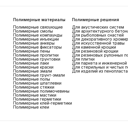
Полимерные материалы
Полимерные решения
Полимерные связующие
Для акустических систем
Полимерные смолы
Для архитектурного бетон
Полимерные компаунды
Для рыболовных снастей
Полимерные инъекции
Для декоративного хроми
Полимерные анкеры
Для искусственной травы
Полимерные фиксаторы
Для каменной крошки
Полимерные пены
Для резиновой крошки
Полимерные пропитки
Для резиновых рулонных п
Полимерные грунтовки
Для плитки
Полимерные лаки
Для паркета и инженерной
Полимерные краски
Для стерильных и чистых 
Полимерные эмали
Для изделий из пенопласта
Полимерные грунт-эмали
Полимерные полы
Полимерные шпатлевки
Полимерные стяжки
Полимерные полимочевины
Полимерные мастики
Полимерные герметики
Полимерные клей-герметики
Полимерные клеи