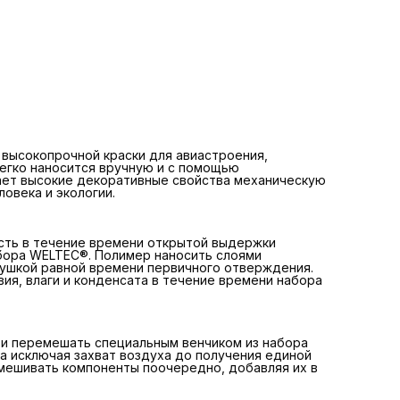
Подготовка полимера
Полимеры в жидком виде подвести к рабочей температ
и перемешать специальным венчиком из набора
инструментов WELTEC®, замешивать весь объем без ост
исключая захват воздуха до получения единой однород
массы. В случае многокомпонентных систем замешивать
компоненты поочередно, добавляя их в замес до получ
единой однородной массы.
Подготовка поверхности
Большинство полимеров имеют хорошую адгезию без
применения специальных средств. Для работы со слож
поверхностями рекомендуется предварительная
 высокопрочной краски для авиастроения,
матирующая шлифовка. Для усиления адгезии
егко наносится вручную и с помощью
рекомендуется использовать специальные активаторы
ает высокие декоративные свойства механическую
MILERID® и праймеры DGENERX®. Следует помнить, что
ловека и экологии.
подготовка поверхности и её очистка значительно улуч
адгезию полимеров DGENERX® и срок их службы.
сть в течение времени открытой выдержки
бора WELTEC®. Полимер наносить слоями
ушкой равной времени первичного отверждения.
я, влаги и конденсата в течение времени набора
 и перемешать специальным венчиком из набора
а исключая захват воздуха до получения единой
мешивать компоненты поочередно, добавляя их в