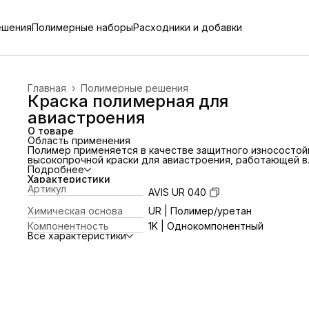
ешения
Полимерные наборы
Расходники и добавки
Главная
›
Полимерные решения
Краска полимерная для
авиастроения
О товаре
Область применения
Полимер применяется в качестве защитного износостой
высокопрочной краски для авиастроения, работающей в
широком диапазоне режимов и назначений. Легко наноси
Подробнее
вручную и с помощью специального инструмента. После
Характеристики
отверждения обеспечивает высокие декоративные
Артикул
AVIS UR 040
свойства механическую прочность и износостойкость.
Безопасен для физиологии человека и экологии.
Химическая основа
UR | Полимер/уретан
Применение полимера
Компонентность
1K | Однокомпонентный
Подготовленный полимер равномерно нанести на
Все характеристики
поверхность в течение времени открытой выдержки
напылением или вручную полиамидным инструментом из
набора WELTEC®. Полимер наносить слоями обеспечив
номинальную толщину покрытия, с межслойной сушкой
равной времени первичного отверждения. Нанесенный
полимер защищать от механического воздействия, влаги
конденсата в течение времени набора технической
прочности.