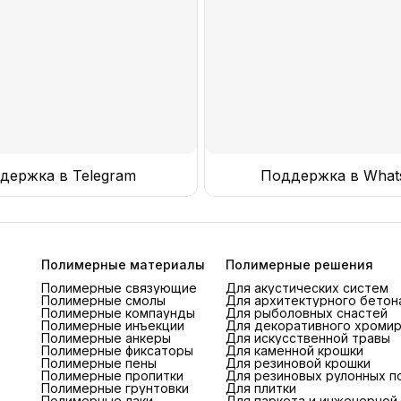
держка в Telegram
Поддержка в What
Полимерные материалы
Полимерные решения
Полимерные связующие
Для акустических систем
Полимерные смолы
Для архитектурного бетон
Полимерные компаунды
Для рыболовных снастей
Полимерные инъекции
Для декоративного хроми
Полимерные анкеры
Для искусственной травы
Полимерные фиксаторы
Для каменной крошки
Полимерные пены
Для резиновой крошки
Полимерные пропитки
Для резиновых рулонных п
Полимерные грунтовки
Для плитки
Полимерные лаки
Для паркета и инженерной