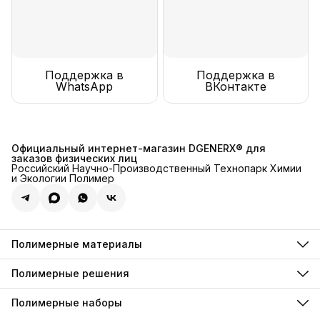
Поддержка в
Поддержка в
WhatsApp
ВКонтакте
Официальный интернет-магазин DGENERX® для
заказов физических лиц
Российский Научно-Производственный Технопарк Химии
и Экологии Полимер
Полимерные материалы
Полимерные инъекции
Полимерные грунтовки
Полимерные решения
Полимерные компаунды
Для декоративного хромирования
Полимерные анкеры
Для искусственной травы
Полимерные наборы
Полимерные фиксаторы
Для резиновой крошки
Полимерные пены