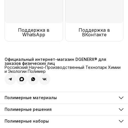
Поддержка в
Поддержка в
WhatsApp
ВКонтакте
Официальный интернет-магазин DGENERX® для
заказов физических лиц
Российский Научно-Производственный Технопарк Химии
и Экологии Полимер
Полимерные материалы
Полимерные инъекции
Полимерные грунтовки
Полимерные решения
Полимерные компаунды
Для декоративного хромирования
Полимерные анкеры
Для искусственной травы
Полимерные наборы
Полимерные фиксаторы
Для резиновой крошки
Полимерные пены