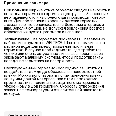
Применение полимера
При большой ширине стыка герметик следует наносить в
несколько приемов от кромок к центру шва. Заполнение
вертикального или наклонного шва производят сверху
вниз. Для обеспечения хорошей адгезии герметик
должен плотно соприкасаться с боковыми сторонами
шва. Заполняют шов, не допуская вовлечения воздуха,
образования пустот, разрывов и наплывов.
Заглаживание шва герметика производят шпателем из
набора инструментов WELTEC®. Шпатель смачивают в
мыльной воде для предотвращения прилипания
герметика. В случае необходимости, где требуются
четкие или очень аккуратные линии шва, кромки швов
закрывают малярным скотчем, чтобы предотвратить
попадание герметика на поверхность.
Свежеуложенный герметик необходимо защитить от
воздействия дождя до образования поверхностной
пленки. Можно использовать полиэтиленовую пленку,
ленту или другой материал, при этом необходимо
предотвратить прилипание защитного материала к
уложенному в шов герметику. Скорость отверждения
зависит от температуры и относительной влажности
воздуха.
Клей-герметики