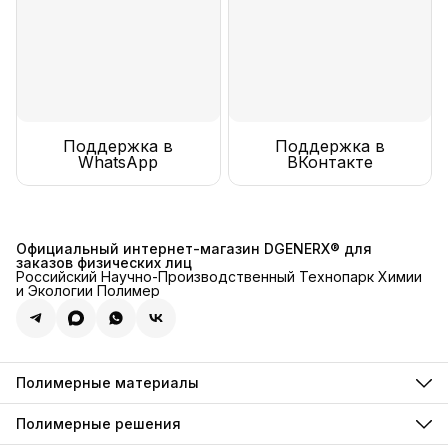
Поддержка в
Поддержка в
WhatsApp
ВКонтакте
Официальный интернет-магазин DGENERX® для
заказов физических лиц
Российский Научно-Производственный Технопарк Химии
и Экологии Полимер
Полимерные материалы
Полимерные инъекции
Полимерные грунтовки
Полимерные решения
Полимерные компаунды