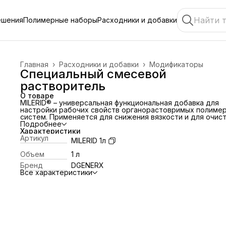
ешения
Полимерные наборы
Расходники и добавки
Главная
›
Расходники и добавки
›
Модификаторы
Специальный смесевой
растворитель
О товаре
MILERID® – универсальная функциональная добавка для
настройки рабочих свойств органорастовримых полиме
систем. Применяется для снижения вязкости и для очис
инструмента и оборудования. Позволяет адаптировать
Подробнее
полимер под особенности нанесения и технологические
Характеристики
задачи.
Артикул
MILERID 1л
Объем
1 л
Бренд
DGENERX
Все характеристики