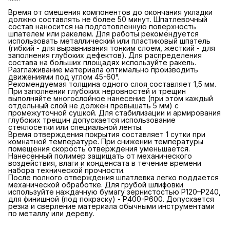
Время от смешения компонентов до окончания укладки
должно составлять не более 50 минут. Шпатлевочный
состав наносится на подготовленную поверхность
шпателем или ракелем. Для работы рекомендуется
использовать металлический или пластиковый шпатель
(гибкий - для выравнивания тонким слоем, жесткий - для
заполнения глубоких дефектов). Для распределения
состава на больших площадях используйте ракель.
Разглаживание материала оптимально производить
движениями под углом 45-60°.
Рекомендуемая толщина одного слоя составляет 1,5 мм.
При заполнении глубоких неровностей и трещин
выполняйте многослойное нанесение (при этом каждый
отдельный слой не должен превышать 5 мм) с
промежуточной сушкой. Для стабилизации и армирования
глубоких трещин допускается использование
стеклосетки или специальной ленты.
Время отверждения покрытия составляет 1 сутки при
комнатной температуре. При снижении температуры
помещения скорость отверждения уменьшается.
Нанесенный полимер защищать от механического
воздействия, влаги и конденсата в течение времени
набора технической прочности.
После полного отверждения шпатлевка легко поддается
механической обработке. Для грубой шлифовки
используйте наждачную бумагу зернистостью P120–P240,
для финишной (под покраску) - P400-P600. Допускается
резка и сверление материала обычными инструментами
по металлу или дереву.