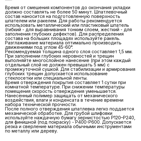
Время от смешения компонентов до окончания укладки
должно составлять не более 50 минут. Шпатлевочный
состав наносится на подготовленную поверхность
шпателем или ракелем. Для работы рекомендуется
использовать металлический или пластиковый шпатель
(гибкий - для выравнивания тонким слоем, жесткий - для
заполнения глубоких дефектов). Для распределения
состава на больших площадях используйте ракель.
Разглаживание материала оптимально производить
движениями под углом 45-60°.
Рекомендуемая толщина одного слоя составляет 1,5 мм.
При заполнении глубоких неровностей и трещин
выполняйте многослойное нанесение (при этом каждый
отдельный слой не должен превышать 5 мм) с
промежуточной сушкой. Для стабилизации и армирования
глубоких трещин допускается использование
стеклосетки или специальной ленты.
Время отверждения покрытия составляет 1 сутки при
комнатной температуре. При снижении температуры
помещения скорость отверждения уменьшается.
Нанесенный полимер защищать от механического
воздействия, влаги и конденсата в течение времени
набора технической прочности.
После полного отверждения шпатлевка легко поддается
механической обработке. Для грубой шлифовки
используйте наждачную бумагу зернистостью P120–P240,
для финишной (под покраску) - P400-P600. Допускается
резка и сверление материала обычными инструментами
по металлу или дереву.