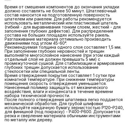
Время от смешения компонентов до окончания укладки
должно составлять не более 50 минут. Шпатлевочный
состав наносится на подготовленную поверхность
шпателем или ракелем. Для работы рекомендуется
использовать металлический или пластиковый шпатель
(гибкий - для выравнивания тонким слоем, жесткий - для
заполнения глубоких дефектов). Для распределения
состава на больших площадях используйте ракель.
Разглаживание материала оптимально производить
движениями под углом 45-60°.
Рекомендуемая толщина одного слоя составляет 1,5 мм.
При заполнении глубоких неровностей и трещин
выполняйте многослойное нанесение (при этом каждый
отдельный слой не должен превышать 5 мм) с
промежуточной сушкой. Для стабилизации и армирования
глубоких трещин допускается использование
стеклосетки или специальной ленты.
Время отверждения покрытия составляет 1 сутки при
комнатной температуре. При снижении температуры
помещения скорость отверждения уменьшается.
Нанесенный полимер защищать от механического
воздействия, влаги и конденсата в течение времени
набора технической прочности.
После полного отверждения шпатлевка легко поддается
механической обработке. Для грубой шлифовки
используйте наждачную бумагу зернистостью P120–P240,
для финишной (под покраску) - P400-P600. Допускается
резка и сверление материала обычными инструментами
по металлу или дереву.