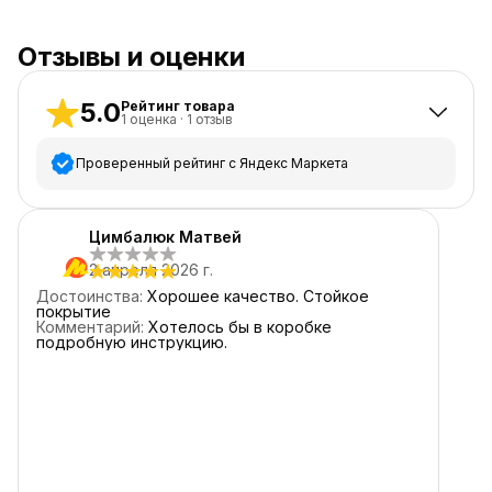
Отзывы и оценки
5.0
Рейтинг товара
1
оценка
·
1
отзыв
Проверенный рейтинг с Яндекс Маркета
5
звёзд
1
Цимбалюк Матвей
4
звезды
0
2 апреля 2026 г.
3
звезды
0
Достоинства
:
Хорошее качество. Стойкое
2
звезды
0
покрытие
Комментарий
:
Хотелось бы в коробке
1
звезда
0
подробную инструкцию.