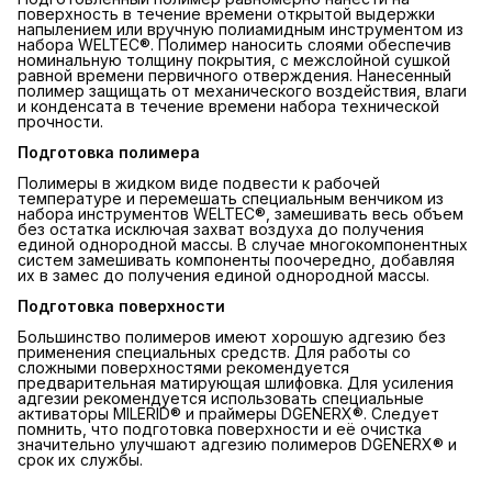
поверхность в течение времени открытой выдержки
напылением или вручную полиамидным инструментом из
набора WELTEC®. Полимер наносить слоями обеспечив
номинальную толщину покрытия, с межслойной сушкой
равной времени первичного отверждения. Нанесенный
полимер защищать от механического воздействия, влаги
и конденсата в течение времени набора технической
прочности.
Подготовка полимера
Полимеры в жидком виде подвести к рабочей
температуре и перемешать специальным венчиком из
набора инструментов WELTEC®, замешивать весь объем
без остатка исключая захват воздуха до получения
единой однородной массы. В случае многокомпонентных
систем замешивать компоненты поочередно, добавляя
их в замес до получения единой однородной массы.
Подготовка поверхности
Большинство полимеров имеют хорошую адгезию без
применения специальных средств. Для работы со
сложными поверхностями рекомендуется
предварительная матирующая шлифовка. Для усиления
адгезии рекомендуется использовать специальные
активаторы MILERID® и праймеры DGENERX®. Следует
помнить, что подготовка поверхности и её очистка
значительно улучшают адгезию полимеров DGENERX® и
срок их службы.