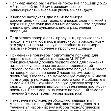
Полимер-набор рассчитан на покрытие площади до 25
м2 толщиной до 2,5 мм в зависимости от
равномерности нанесения (полимер-стандарт)
В наборе находится две банки полимера
рассчитанных на два технологических слоя – нижний +
верхний и две функциональные добавки – это сделано
специально для функционального разделения
операций.
Подготовка поверхности: просушить, пропылесосить,
продуть – так чтобы поры поверхности раскрылись –
это улучшит проникающую способность полимера,
покрытие будет прочнее и прослужит дольше.
Применение полимера: подготовьте полимер для
первого слоя и добавьте в замес MILERID® –
функциональная добавка первого слоя для снижения
вязкости и увеличения адгезии и проникающей
способности. Равномерно нанесите полученный замес
на поверхность в течении 2 часов (время жизни
полимера). Обеспечьте межслойную сушку 4-17 часов.
Подготовьте полимер для второго слоя и добавьте в
замес ALSiUR® – функциональную добавку второго
слоя для повышения вязкости и увеличения прочности
покрытия. Равномерно нанесите полученный замес в
течении 2 часов (время жизни полимера).
Нанесенный полимер необходимо защищать от
механического воздействия, влаги и конденсата в
течение 24 часов - время набора технологической
прочности, полную прочность полимер набирает