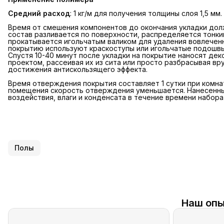
Средний расход
: 1 кг/м для получения толщины слоя 1,5 мм.
Время от смешения компонентов до окончания укладки долж
состав разливается по поверхности, распределяется тонки
прокатывается игольчатым валиком для удаления вовлечен
покрытию используют краскоступы или игольчатые подошвы,
Спустя 10-40 минут после укладки на покрытие наносят де
проектом, рассеивая их из сита или просто разбрасывая в
достижения антискользящего эффекта.
Время отверждения покрытия составляет 1 сутки при комн
помещения скорость отверждения уменьшается. Нанесенны
воздействия, влаги и конденсата в течение времени набора
Полы
Наш опы