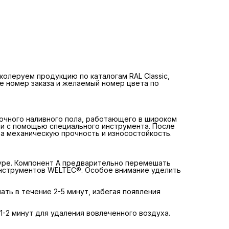
специальным венчиком-насадкой из набора инструменто
WELTEC®. Особое внимание уделить дну и стенкам тары.
Далее, при перемешивании, влить компонент Б, переме
в течение 2-5 минут, избегая появления застойных зон и
замеса воздуха.
После смешения дать композиции отстояться в течении 
минут для удаления вовлеченного воздуха.
 колеруем продукцию по каталогам RAL Classic,
Применение полимера
ите номер заказа и желаемый номер цвета по
Средний расход
: 1 кг/м для получения толщины слоя 1,5 м
Время от смешения компонентов до окончания укладки
должно составлять не более 50 минут. Наливной состав
разливается по поверхности, распределяется тонким с
раклей или шпателем, затем прокатывается игольчатым
очного наливного пола, работающего в широком
валиком для удаления вовлеченного воздуха. Для
 и с помощью специального инструмента. После
передвижения по наливному покрытию используют
 механическую прочность и износостойкость.
краскоступы или игольчатые подошвы, можно использов
и альпинистские «кошки». Спустя 10-40 минут после укла
на покрытие наносят декоративные чипсы, если это
предусмотрено проектом, рассеивая их из сита или про
уре. Компонент А предварительно перемешать
разбрасывая вручную. Либо добавляют кварцевый песок
инструментов WELTEC®. Особое внимание уделить
достижения антискользящего эффекта.
Время отверждения покрытия составляет 1 сутки при
комнатной температуре. При снижении температуры
ть в течение 2-5 минут, избегая появления
помещения скорость отверждения уменьшается.
Нанесенный полимер защищать от механического
воздействия, влаги и конденсата в течение времени наб
1-2 минут для удаления вовлеченного воздуха.
технической прочности.