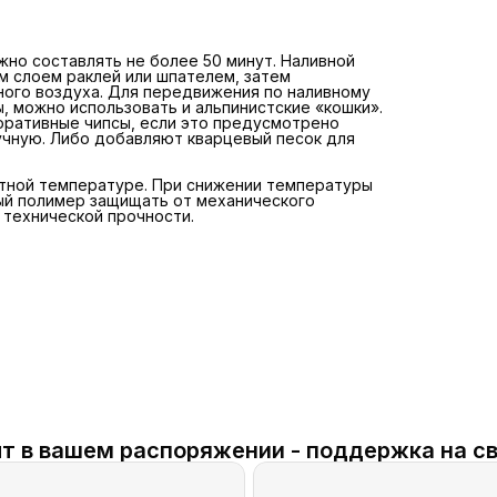
но составлять не более 50 минут. Наливной
м слоем раклей или шпателем, затем
ного воздуха. Для передвижения по наливному
 можно использовать и альпинистские «кошки».
коративные чипсы, если это предусмотрено
ручную. Либо добавляют кварцевый песок для
атной температуре. При снижении температуры
й полимер защищать от механического
 технической прочности.
т в вашем распоряжении - поддержка на св