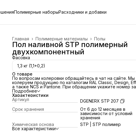
ешения
Полимерные наборы
Расходники и добавки
Главная
›
Полимерные материалы
›
Полы
Пол наливной STP полимерный
двухкомпонентный
Фасовка
1,3 кг (1,1+0,2)
О товаре
По вопросам колеровки обращайтесь в чат на сайте
. Мы
колеруем продукцию по каталогам RAL Classic, Design, Eff
а также NCS и Pantone. При обращении укажите номер за
и желаемый номер цвета по каталогу.
Подробнее
Область применения
Характеристики
Полимер применяется в качестве износостойкого
Артикул
DGENERX STP 207
высокопрочного наливного пола, работающего в широко
диапазоне режимов и назначений. Легко наносится вруч
Срок хранения
От 6 до 12 месяцев в
и с помощью специального инструмента. После
зависимости от условий
отверждения обеспечивает высокие декоративные
хранения
свойства механическую прочность и износостойкость.
Химическая основа
STP | STP полимер
Подготовка полимера
Все характеристики
Полимеры в жидком виде подвести к рабочей температу
Компонент А предварительно перемешать дрелью со