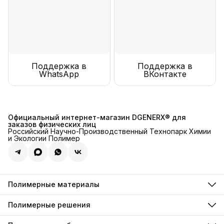
Поддержка в
Поддержка в
WhatsApp
ВКонтакте
Официальный интернет-магазин DGENERX® для
заказов физических лиц
Российский Научно-Производственный Технопарк Химии
и Экологии Полимер
Полимерные материалы
Полимерные инъекции
Полимерные грунтовки
Полимерные решения
Полимерные компаунды
Для декоративного хромирования
Полимерные анкеры