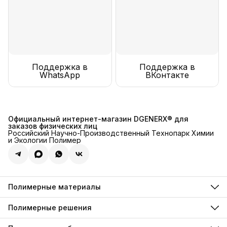
Поддержка в
Поддержка в
WhatsApp
ВКонтакте
Официальный интернет-магазин DGENERX® для
заказов физических лиц
Российский Научно-Производственный Технопарк Химии
и Экологии Полимер
Полимерные материалы
Полимерные инъекции
Полимерные грунтовки
Полимерные решения
Полимерные компаунды
Для декоративного хромирования
Полимерные анкеры