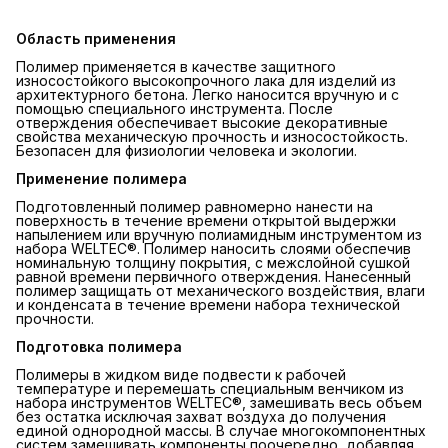
Область применения
Полимер применяется в качестве защитного
износостойкого высокопрочного лака для изделий из
архитектурного бетона. Легко наносится вручную и с
помощью специального инструмента. После
отверждения обеспечивает высокие декоративные
свойства механическую прочность и износостойкость.
Безопасен для физиологии человека и экологии.
Применение полимера
Подготовленный полимер равномерно нанести на
поверхность в течение времени открытой выдержки
напылением или вручную полиамидным инструментом из
набора WELTEC®. Полимер наносить слоями обеспечив
номинальную толщину покрытия, с межслойной сушкой
равной времени первичного отверждения. Нанесенный
полимер защищать от механического воздействия, влаги
и конденсата в течение времени набора технической
прочности.
Подготовка полимера
Полимеры в жидком виде подвести к рабочей
температуре и перемешать специальным венчиком из
набора инструментов WELTEC®, замешивать весь объем
без остатка исключая захват воздуха до получения
единой однородной массы. В случае многокомпонентных
систем замешивать компоненты поочередно, добавляя