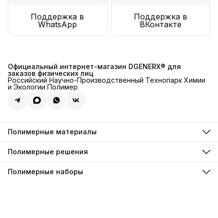
Поддержка в
Поддержка в
WhatsApp
ВКонтакте
Официальный интернет-магазин DGENERX® для
заказов физических лиц
Российский Научно-Производственный Технопарк Химии
и Экологии Полимер
Полимерные материалы
Полимерные инъекции
Полимерные грунтовки
Полимерные решения
Полимерные компаунды
Для декоративного хромирования
Полимерные анкеры
Для искусственной травы
Полимерные наборы
Полимерные фиксаторы
Для резиновой крошки
Полимерные пены
Наборы гидроизоляции
Для паркета и инженерной доски
Полимерные пропитки
Наборы наливных полов
Для стерильных и чистых помещений
Полимерные лаки
По пенопласту
Полимерные краски
Для резиновых рулонных покрытий
Полимерные эмали
Для керамической плитки
Полимерные грунт-эмали