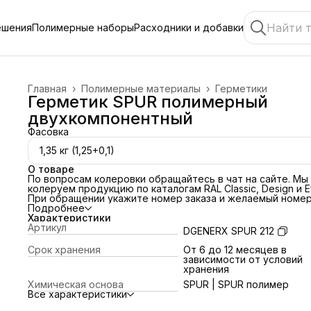
ешения
Полимерные наборы
Расходники и добавки
Главная
›
Полимерные материалы
›
Герметики
Герметик SPUR полимерный
двухкомпонентный
Фасовка
1,35 кг (1,25+0,1)
О товаре
По вопросам колеровки обращайтесь в чат на сайте
. Мы
колеруем продукцию по каталогам RAL Classic, Design и Ef
При обращении укажите номер заказа и желаемый номе
цвета по каталогу.
Подробнее
Область применения
Характеристики
Подходит для склейки и герметизации внутренних/нару
Артикул
DGENERX SPUR 212
элементов. Легко наносится вручную и с помощью
специального инструмента. После отверждения
Срок хранения
От 6 до 12 месяцев в
обеспечивает высокие декоративные свойства
зависимости от условий
механическую прочность и износостойкость.
хранения
Подготовка полимера
Химическая основа
SPUR | SPUR полимер
Полимеры в жидком виде подвести к рабочей температу
Все характеристики
Компонент А предварительно перемешать дрелью со
специальным венчиком-насадкой из набора инструменто