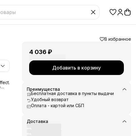
В избранное
4 036 ₽
Добавить в корзину
fect.
р
Преимущества
Бесплатная доставка в пункты выдачи
жных
Удобный возврат
Оплата - картой или СБП
Доставка
ре.
в