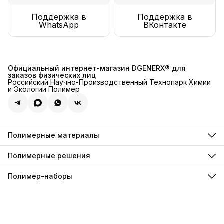
Поддержка в
Поддержка в
WhatsApp
ВКонтакте
Официальный интернет-магазин DGENERX® для
заказов физических лиц
Российский Научно-Производственный Технопарк Химии
и Экологии Полимер
Полимерные материалы
Полимерные связующие
Полимерные смолы
Полимерные решения
Полимерные компаунды
Для акустических систем
Полимерные инъекции
Для архитектурного бетона
Полимер-наборы
Полимерные анкеры
Для рыболовных снастей
Полимерные фиксаторы
Наборы гидроизоляции
Для декоративного хромирования
Полимерные пены
Наборы наливных полов
Для искусственной травы
Полимерные пропитки
Для каменной крошки
Полимерные грунтовки
Для резиновой крошки
Полимерные лаки
Для резиновых рулонных покрытий
Полимерные краски