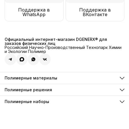
Поддержка в
Поддержка в
WhatsApp
ВКонтакте
Официальный интернет-магазин DGENERX® для
заказов физических лиц
Российский Научно-Производственный Технопарк Химии
и Экологии Полимер
Полимерные материалы
Полимерные инъекции
Полимерные грунтовки
Полимерные решения
Полимерные компаунды
Для декоративного хромирования
Полимерные анкеры
Для искусственной травы
Полимерные наборы
Полимерные фиксаторы
Для резиновой крошки
Полимерные пены
Наборы гидроизоляции
Для паркета и инженерной доски
Полимерные пропитки
Наборы наливных полов
Для стерильных и чистых помещений
Полимерные лаки
По пенопласту
Полимерные краски
Для резиновых рулонных покрытий
Полимерные эмали
Для керамической плитки
Полимерные грунт-эмали